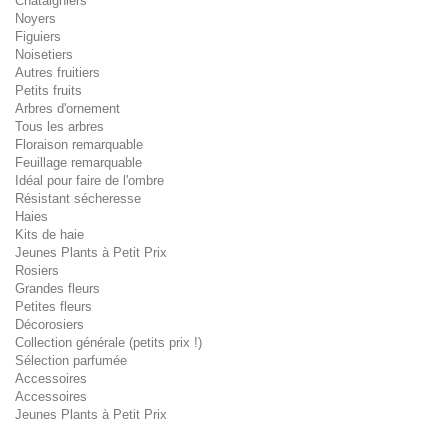
Châtaigniers
Noyers
Figuiers
Noisetiers
Autres fruitiers
Petits fruits
Arbres d'ornement
Tous les arbres
Floraison remarquable
Feuillage remarquable
Idéal pour faire de l'ombre
Résistant sécheresse
Haies
Kits de haie
Jeunes Plants à Petit Prix
Rosiers
Grandes fleurs
Petites fleurs
Décorosiers
Collection générale (petits prix !)
Sélection parfumée
Accessoires
Accessoires
Jeunes Plants à Petit Prix