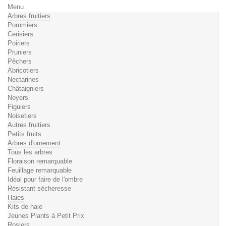
Menu
Arbres fruitiers
Pommiers
Cerisiers
Poiriers
Pruniers
Pêchers
Abricotiers
Nectarines
Châtaigniers
Noyers
Figuiers
Noisetiers
Autres fruitiers
Petits fruits
Arbres d'ornement
Tous les arbres
Floraison remarquable
Feuillage remarquable
Idéal pour faire de l'ombre
Résistant sécheresse
Haies
Kits de haie
Jeunes Plants à Petit Prix
Rosiers