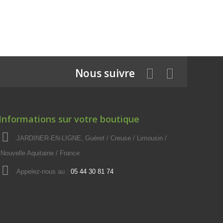
Nous suivre
Informations sur votre boutique
JARDINER-EN-LIGNE, Guéret / Creuse / Limousin /
Nouvelle Aquitaine / France
Appelez-nous au :
05 44 30 81 74