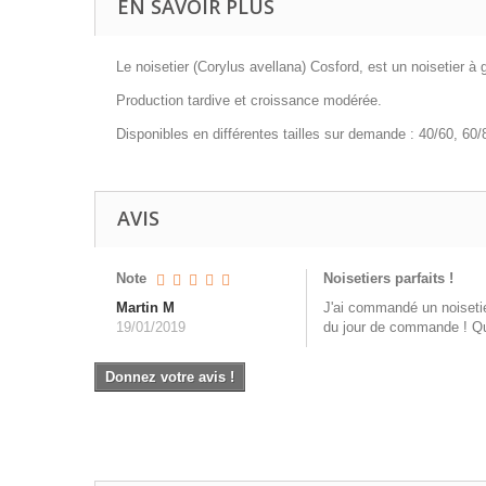
EN SAVOIR PLUS
Le noisetier (Corylus avellana) Cosford, est un noisetier à 
Production tardive et croissance modérée.
Disponibles en différentes tailles sur demande : 40/60, 60
AVIS
Note
Noisetiers parfaits !
Martin M
J'ai commandé un noisetie
19/01/2019
du jour de commande ! Qual
Donnez votre avis !