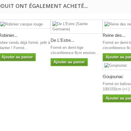
ODUIT ONT ÉGALEMENT ACHETÉ...
Robinier...
Reine des...
De L'Estre...
Arbre vendu déjà formé, prêt à
Formé en demi-t
Formé en demi-tige
planter ! Formé...
circonférence 8c
circonférence 8cm environ...
Ajouter au panier
Ajouter au pa
Ajouter au panier
Goujounac
Formé en balive
100/150cm (+/-) 
Ajouter au pa