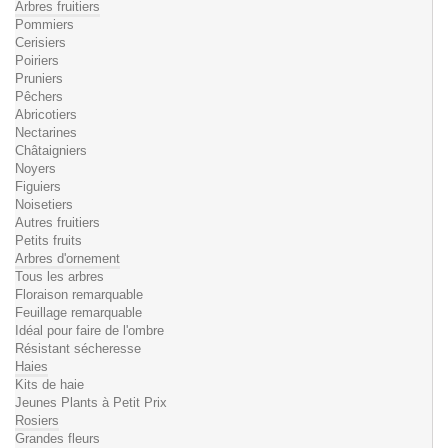
Arbres fruitiers
Pommiers
Cerisiers
Poiriers
Pruniers
Pêchers
Abricotiers
Nectarines
Châtaigniers
Noyers
Figuiers
Noisetiers
Autres fruitiers
Petits fruits
Arbres d'ornement
Tous les arbres
Floraison remarquable
Feuillage remarquable
Idéal pour faire de l'ombre
Résistant sécheresse
Haies
Kits de haie
Jeunes Plants à Petit Prix
Rosiers
Grandes fleurs