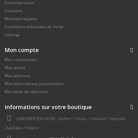
Contactez-nous
Livraison
Mentions légales
Conditions Générales de Vente
sitemap
Mon compte
Mes commandes
Mes avoirs
Mes adresses
Mes informations personnelles
Mes bons de réduction
Informations sur votre boutique
JARDINER-EN-LIGNE, Guéret / Creuse / Limousin / Nouvelle
Aquitaine / France