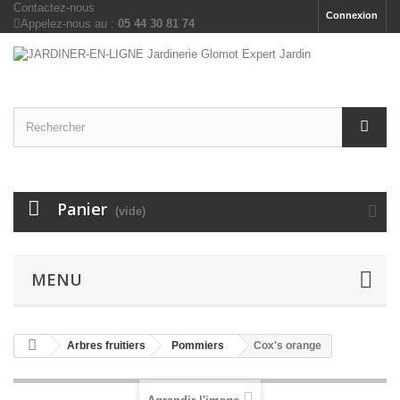
Contactez-nous
Connexion
Appelez-nous au :
05 44 30 81 74
Panier
(vide)
MENU
Arbres fruitiers
Pommiers
Cox's orange