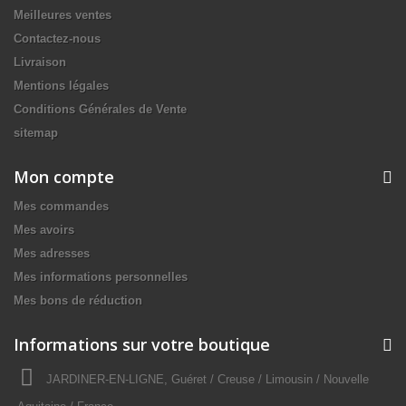
Meilleures ventes
Contactez-nous
Livraison
Mentions légales
Conditions Générales de Vente
sitemap
Mon compte
Mes commandes
Mes avoirs
Mes adresses
Mes informations personnelles
Mes bons de réduction
Informations sur votre boutique
JARDINER-EN-LIGNE, Guéret / Creuse / Limousin / Nouvelle