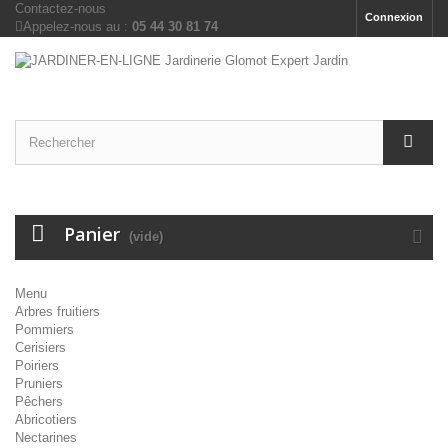
Contactez-nous
Connexion
Appelez-nous au :
05 44 30 81 74
Panier
(vide)
Menu
Arbres fruitiers
Pommiers
Cerisiers
Poiriers
Pruniers
Pêchers
Abricotiers
Nectarines