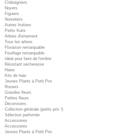
Châtaigniers
Noyers
Figuiers
Noisetiers
Autres fruitiers
Petits fruits
Arbres d'ornement
Tous les arbres
Floraison remarquable
Feuillage remarquable
Idéal pour faire de l'ombre
Résistant sécheresse
Haies
Kits de haie
Jeunes Plants à Petit Prix
Rosiers
Grandes fleurs
Petites fleurs
Décorosiers
Collection générale (petits prix !)
Sélection parfumée
Accessoires
Accessoires
Jeunes Plants à Petit Prix