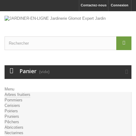
Contactez-nous
Connexion
Panier
(vide)
Menu
Arbres fruitiers
Pommiers
Cerisiers
Poiriers
Pruniers
Pêchers
Abricotiers
Nectarines