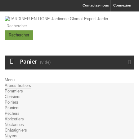
Contactez-nous
Connexion
Rechercher
Panier
(vide)
Menu
Arbres fruitiers
Pommiers
Cerisiers
Poiriers
Pruniers
Pêchers
Abricotiers
Nectarines
Châtaigniers
Noyers