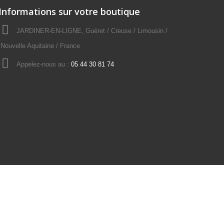
Informations sur votre boutique
JARDINER-EN-LIGNE, Guéret / Creuse / Limousin /
Nouvelle Aquitaine / France
Appelez-nous au :
05 44 30 81 74